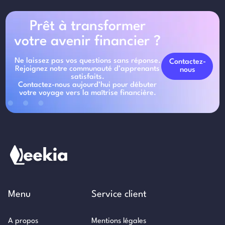
Prêt à transformer
votre avenir financier ?
Ne laissez pas vos questions sans réponse.
Contactez-
Rejoignez notre communauté d’apprenants
nous
satisfaits.
Contactez-nous aujourd’hui pour débuter
votre voyage vers la maîtrise financière.
Menu
Service client
A propos
Mentions légales