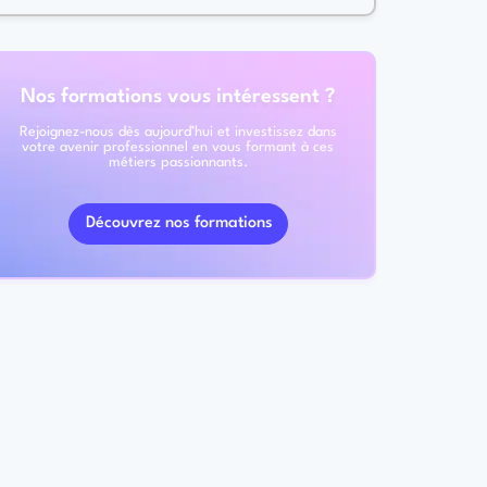
Nos formations vous intéressent ?
Rejoignez-nous dès aujourd’hui et investissez dans
votre avenir professionnel en vous formant à ces
métiers passionnants.
Découvrez nos formations